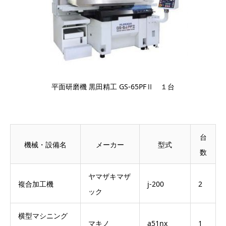
平面研磨機 黒田精工 GS-65PFⅡ １台
台
機械・設備名
メーカー
型式
数
ヤマザキマザ
複合加工機
j-200
2
ック
横型マシニング
マキノ
a51nx
1