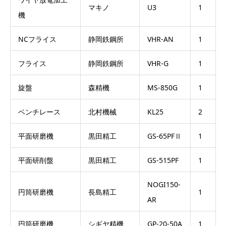
マキノ
U3
1
機
NCフライス
静岡鉄鋼所
VHR-AN
1
フライス
静岡鉄鋼所
VHR-G
1
旋盤
森精機
MS-850G
1
ベンチレース
北村機械
KL25
2
平面研磨機
黒田精工
GS-65PFⅡ
1
平面研削盤
黒田精工
GS-515PF
1
NOGI150-
円筒研磨機
長島精工
1
AR
円筒研磨機
シギヤ精機
GP-20-50A
1