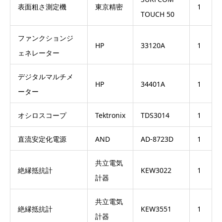
表面粗さ測定機
東京精密
1
TOUCH 50
ファンクションジ
HP
33120A
1
ェネレーター
デジタルマルチメ
HP
34401A
1
ーター
オシロスコープ
Tektronix
TDS3014
1
直流安定化電源
AND
AD-8723D
1
共立電気
絶縁抵抗計
KEW3022
1
計器
共立電気
絶縁抵抗計
KEW3551
1
計器