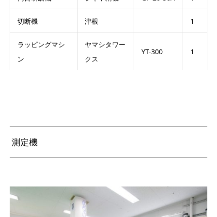
切断機
津根
1
ラッピングマシ
ヤマシタワー
YT-300
1
ン
クス
測定機