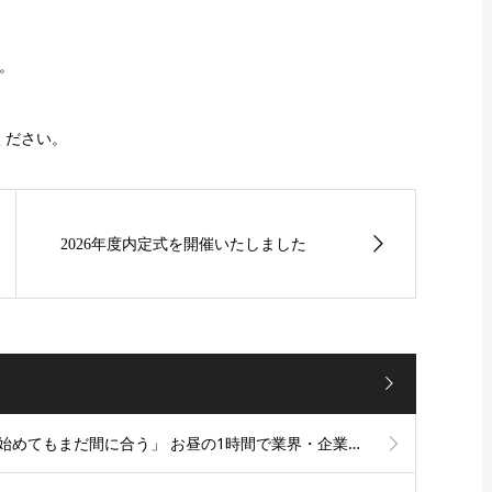
。
ください。
2026年度内定式を開催いたしました
【27卒向け】「夏直前、今から就活を始めてもまだ間に合う」 お昼の1時間で業界・企業研究ができるWEB会社説明会を7月開催